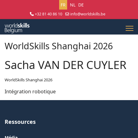
Sélectionnez votre langue
FR
NL
DE
+32 81 40 86 10
info@worldskills.be
Lun - Jeu 8:30 - 17:00 | Ven 8:30 - 15:00
WorldSkills Shanghai 2026
Sacha VAN DER CUYLER
WorldSkills Shanghai 2026
Intégration robotique
Ressources
Média