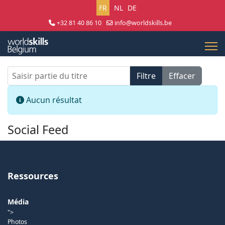
Sélectionnez votre langue
FR
NL
DE
+32 81 40 86 10
info@worldskills.be
Lun - Jeu 8:30 - 17:00 | Ven 8:30 - 15:00
Saisir partie du titre
Filtre
Effacer
Afficher #
Info
Aucun résultat
Social Feed
Ressources
Média
">
Photos