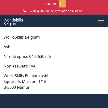
Sprache auswählen
FR
NL
DE
+32 81 40 86 10
info@worldskills.be
Lun - Jeu 8:30 - 17:00 | Ven 8:30 - 15:00
WorldSkills Belgium
Asbl
N° entreprise 0464530525
Non assujetti TVA
WorldSkills Belgium asbl
Square A. Masson, 1/15
B-5000 Namur