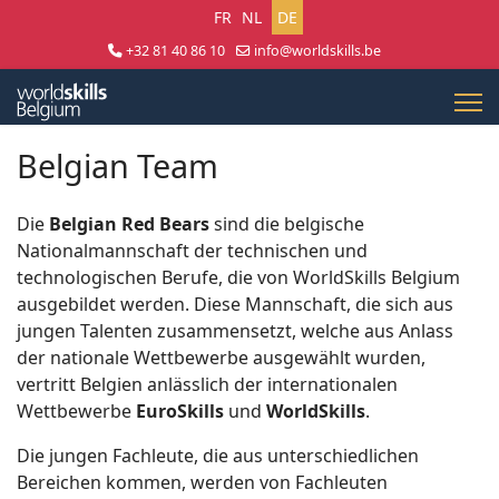
Sprache auswählen
FR
NL
DE
+32 81 40 86 10
info@worldskills.be
Lun - Jeu 8:30 - 17:00 | Ven 8:30 - 15:00
Belgian Team
Die
Belgian Red Bears
sind die belgische
Nationalmannschaft der technischen und
technologischen Berufe, die von WorldSkills Belgium
ausgebildet werden. Diese Mannschaft, die sich aus
jungen Talenten zusammensetzt, welche aus Anlass
der nationale Wettbewerbe ausgewählt wurden,
vertritt Belgien anlässlich der internationalen
Wettbewerbe
EuroSkills
und
WorldSkills
.
Die jungen Fachleute, die aus unterschiedlichen
Bereichen kommen, werden von Fachleuten