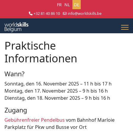
Sprache auswählen
FR
NL
DE
+32 81 40 86 10
info@worldskills.be
Lun - Jeu 8:30 - 17:00 | Ven 8:30 - 15:00
Praktische
Informationen
Wann?
Sonntag, den 16. November 2025 – 11 h bis 17 h
Montag, den 17. November 2025 – 9 h bis 16 h
Dienstag, den 18. November 2025 – 9 h bis 16 h
Zugang
Gebührenfreier Pendelbus
vom Bahnhof Marloie
Parkplatz für Pkw und Busse vor Ort