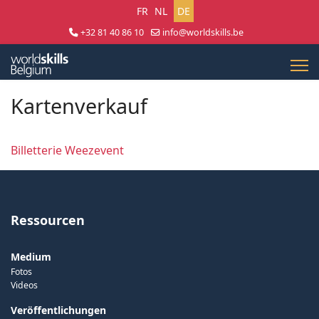
Sprache auswählen
FR
NL
DE
+32 81 40 86 10
info@worldskills.be
Lun - Jeu 8:30 - 17:00 | Ven 8:30 - 15:00
Kartenverkauf
Billetterie Weezevent
Ressourcen
Medium
Fotos
Videos
Veröffentlichungen