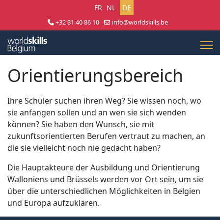
Sprache auswählen
FR
NL
DE
+32 81 40 86 10
info@worldskills.be
Lun - Jeu 8:30 - 17:00 | Ven 8:30 - 15:00
Orientierungsbereich
Ihre Schüler suchen ihren Weg? Sie wissen noch, wo
sie anfangen sollen und an wen sie sich wenden
können? Sie haben den Wunsch, sie mit
zukunftsorientierten Berufen vertraut zu machen, an
die sie vielleicht noch nie gedacht haben?
Die Hauptakteure der Ausbildung und Orientierung
Walloniens und Brüssels werden vor Ort sein, um sie
über die unterschiedlichen Möglichkeiten in Belgien
und Europa aufzuklären.