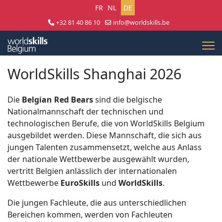
Sprache auswählen
FR
NL
DE
+32 81 40 86 10
info@worldskills.be
Lun - Jeu 8:30 - 17:00 | Ven 8:30 - 15:00
WorldSkills Shanghai 2026
Die
Belgian Red Bears
sind die belgische
Nationalmannschaft der technischen und
technologischen Berufe, die von WorldSkills Belgium
ausgebildet werden. Diese Mannschaft, die sich aus
jungen Talenten zusammensetzt, welche aus Anlass
der nationale Wettbewerbe ausgewählt wurden,
vertritt Belgien anlässlich der internationalen
Wettbewerbe
EuroSkills
und
WorldSkills
.
Die jungen Fachleute, die aus unterschiedlichen
Bereichen kommen, werden von Fachleuten