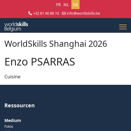
Sprache auswählen
FR
NL
DE
+32 81 40 86 10
info@worldskills.be
Lun - Jeu 8:30 - 17:00 | Ven 8:30 - 15:00
WorldSkills Shanghai 2026
Enzo PSARRAS
Cuisine
Ressourcen
Medium
Fotos