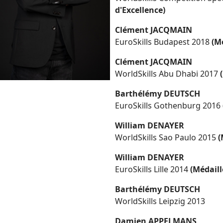
d'Excellence)
Clément JACQMAIN
EuroSkills Budapest 2018
(M
Clément JACQMAIN
WorldSkills Abu Dhabi 2017
Barthélémy DEUTSCH
EuroSkills Gothenburg 2016
William DENAYER
WorldSkills Sao Paulo 2015
(
William DENAYER
EuroSkills Lille 2014
(Médaill
Barthélémy DEUTSCH
WorldSkills Leipzig 2013
Damien APPELMANS