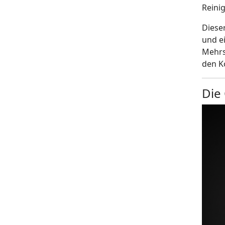
Reini
Diese
und ei
Mehrs
den K
Die