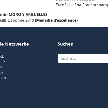
EuroSkills Spa-Francorcham
amin MORO Y ARGUELLES
kills Lisbonne 2010
(Médaille d'excellence)
ale Netzwerke
Suchen
Suchen
ook
 - X
be
In
gram