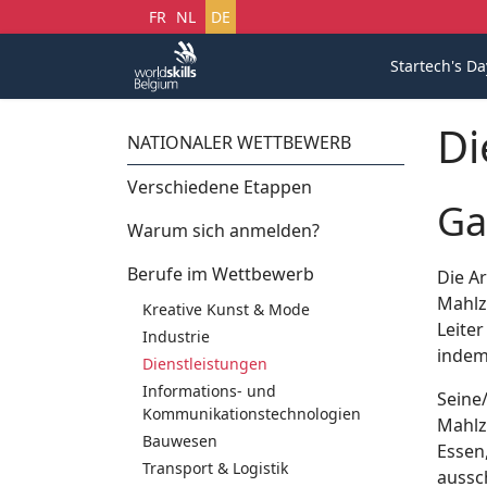
Sprache auswählen
FR
NL
DE
Startech's Da
Di
NATIONALER WETTBEWERB
Verschiedene Etappen
Ga
Warum sich anmelden?
Berufe im Wettbewerb
Die Ar
Mahlz
Kreative Kunst & Mode
Leite
Industrie
indem
Dienstleistungen
Informations- und
Seine
Kommunikationstechnologien
Mahlz
Bauwesen
Essen,
Transport & Logistik
aussc