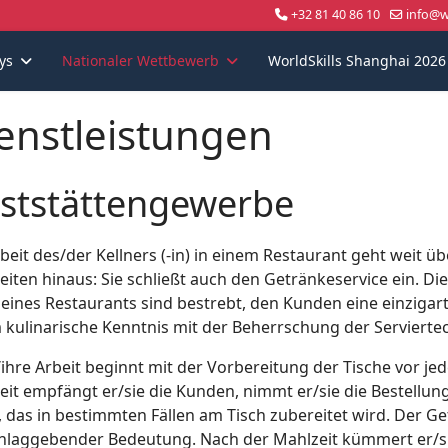
+32 81 40 86 10
info@wo
ys
Nationaler Wettbewerb
WorldSkills Shanghai 2026
enstleistungen
ststättengewerbe
beit des/der Kellners (-in) in einem Restaurant geht weit ü
eiten hinaus: Sie schließt auch den Getränkeservice ein. D
r eines Restaurants sind bestrebt, den Kunden eine einzigar
 kulinarische Kenntnis mit der Beherrschung der Serviert
/ihre Arbeit beginnt mit der Vorbereitung der Tische vor j
eit empfängt er/sie die Kunden, nimmt er/sie die Bestellung
 das in bestimmten Fällen am Tisch zubereitet wird. Der Ge
hlaggebender Bedeutung. Nach der Mahlzeit kümmert er/si