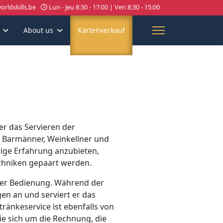
rldskills.be
Lun - Jeu 8:30 - 17:00 | Ven 8:30 - 15:00
About us
Kartenverkauf
ber das Servieren der
ie Barmänner, Weinkellner und
tige Erfahrung anzubieten,
echniken gepaart werden.
eder Bedienung. Während der
en an und serviert er das
tränkeservice ist ebenfalls von
e sich um die Rechnung, die