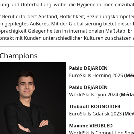
gung und Unterhaltung, wobei die Hygienenormen einzuhal
r Beruf erfordert Anstand, Höflichkeit, Beziehungskompeten
n gepflegtes Äußeres. Mit der Globalisierung bietet dieser 
prachigkeit Gelegenheiten im internationalen Maßstab. Er is
ontakt mit Kunden unterschiedlicher Kulturen zu schätzen
 Champions
Pablo DEJARDIN
EuroSkills Herning 2025
(Méd
Pablo DEJARDIN
WorldSkills Lyon 2024
(Médai
Thibault BOUNOIDER
EuroSkills Gdańsk 2023
(Méd
Maxime VIEUBLED
WorldSkills Competition Spec