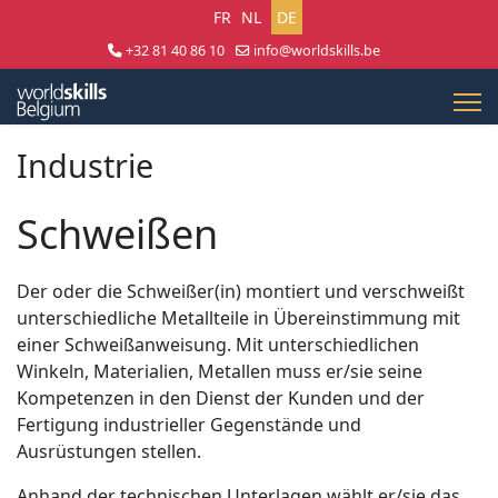
Sprache auswählen
FR
NL
DE
+32 81 40 86 10
info@worldskills.be
Lun - Jeu 8:30 - 17:00 | Ven 8:30 - 15:00
Industrie
Schweißen
Der oder die Schweißer(in) montiert und verschweißt
unterschiedliche Metallteile in Übereinstimmung mit
einer Schweißanweisung. Mit unterschiedlichen
Winkeln, Materialien, Metallen muss er/sie seine
Kompetenzen in den Dienst der Kunden und der
Fertigung industrieller Gegenstände und
Ausrüstungen stellen.
Anhand der technischen Unterlagen wählt er/sie das