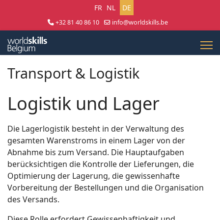
Sprache auswählen
FR
NL
DE
+32 81 40 86 10
info@worldskills.be
Lun - Jeu 8:30 - 17:00 | Ven 8:30 - 15:00
Transport & Logistik
Logistik und Lager
Die Lagerlogistik besteht in der Verwaltung des
gesamten Warenstroms in einem Lager von der
Abnahme bis zum Versand. Die Hauptaufgaben
berücksichtigen die Kontrolle der Lieferungen, die
Optimierung der Lagerung, die gewissenhafte
Vorbereitung der Bestellungen und die Organisation
des Versands.
Diese Rolle erfordert Gewissenhaftigkeit und