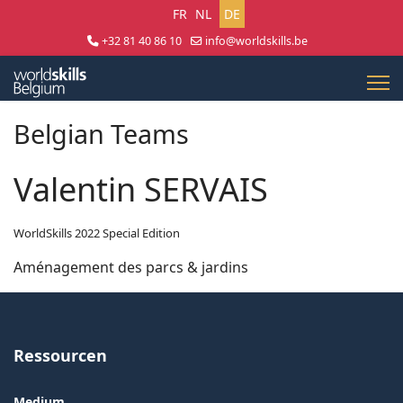
Sprache auswählen
FR
NL
DE
+32 81 40 86 10
info@worldskills.be
Lun - Jeu 8:30 - 17:00 | Ven 8:30 - 15:00
Belgian Teams
Valentin SERVAIS
WorldSkills 2022 Special Edition
Aménagement des parcs & jardins
Ressourcen
Medium