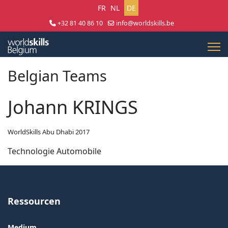
Sprache auswählen
FR
NL
DE
+32 81 40 86 10
info@worldskills.be
Lun - Jeu 8:30 - 17:00 | Ven 8:30 - 15:00
Belgian Teams
Johann KRINGS
WorldSkills Abu Dhabi 2017
Technologie Automobile
Ressourcen
Medium