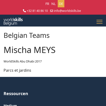
Sprache auswählen
FR
NL
DE
+32 81 40 86 10
info@worldskills.be
Lun - Jeu 8:30 - 17:00 | Ven 8:30 - 15:00
Belgian Teams
Mischa MEYS
WorldSkills Abu Dhabi 2017
Parcs et jardins
Ressourcen
Medium