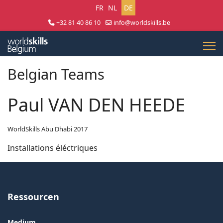
Sprache auswählen
FR
NL
DE
+32 81 40 86 10
info@worldskills.be
Lun - Jeu 8:30 - 17:00 | Ven 8:30 - 15:00
Belgian Teams
Paul VAN DEN HEEDE
WorldSkills Abu Dhabi 2017
Installations éléctriques
Ressourcen
Medium