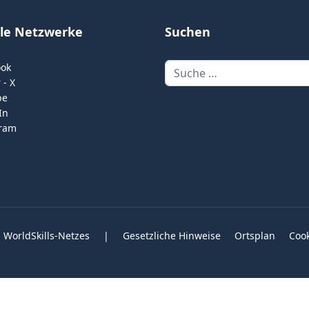
ale Netzwerke
Suchen
Suchen
ook
 - X
be
In
gram
 WorldSkills-Netzes
|
Gesetzliche Hinweise
Ortsplan
Coo