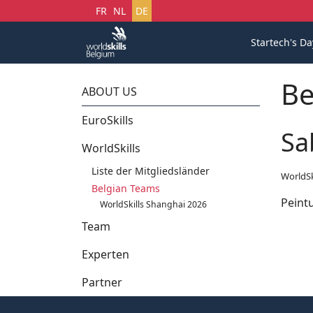
Sprache auswählen
FR
NL
DE
Startech's Da
Be
ABOUT US
EuroSkills
Sa
WorldSkills
Liste der Mitgliedsländer
WorldSk
Belgian Teams
Peint
WorldSkills Shanghai 2026
Team
Experten
Partner