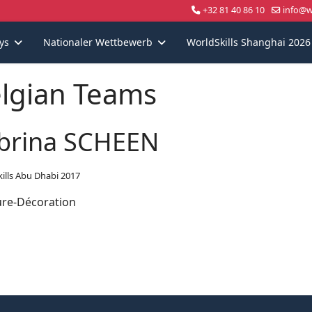
+32 81 40 86 10
info@wo
ys
Nationaler Wettbewerb
WorldSkills Shanghai 2026
lgian Teams
brina SCHEEN
ills Abu Dhabi 2017
ure-Décoration