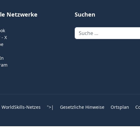
ale Netzwerke
Suchen
Suchen
ook
 - X
be
In
gram
 WorldSkills-Netzes
">
|
Gesetzliche Hinweise
Ortsplan
Co