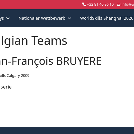
+32 81 40 86 10
info@wo
ys
Nationaler Wettbewerb
WorldSkills Shanghai 2026
lgian Teams
an-François BRUYERE
ills Calgary 2009
serie