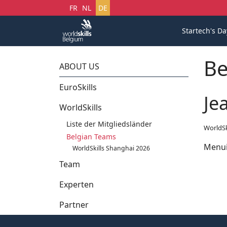
Sprache auswählen
FR
NL
DE
Startech's Da
Be
ABOUT US
EuroSkills
Je
WorldSkills
Liste der Mitgliedsländer
WorldSk
Belgian Teams
Menui
WorldSkills Shanghai 2026
Team
Experten
Partner