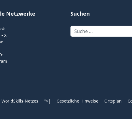
ale Netzwerke
Suchen
Suchen
ook
 - X
be
In
gram
 WorldSkills-Netzes
">
|
Gesetzliche Hinweise
Ortsplan
Co