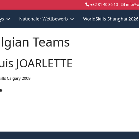
+32 81 40 86 10
info@wo
ys
Nationaler Wettbewerb
WorldSkills Shanghai 2026
lgian Teams
uis JOARLETTE
ills Calgary 2009
re