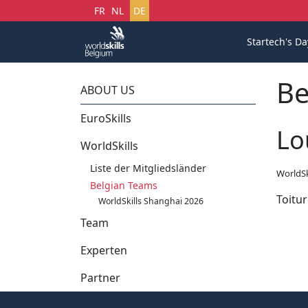
Sprache auswählen
FR
NL
DE
Startech's Da
Be
ABOUT US
EuroSkills
Lo
WorldSkills
Liste der Mitgliedsländer
WorldSk
Belgian Teams
Toitu
WorldSkills Shanghai 2026
Team
Experten
Partner