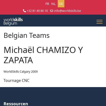
Sprache auswählen
FR
NL
DE
+32 81 40 86 10
info@worldskills.be
Lun - Jeu 8:30 - 17:00 | Ven 8:30 - 15:00
Belgian Teams
Michaël CHAMIZO Y
ZAPATA
WorldSkills Calgary 2009
Tournage CNC
Ressourcen