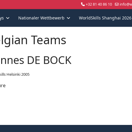
+32 81 40 86 10
info@wo
ys
Nationaler Wettbewerb
WorldSkills Shanghai 2026
lgian Teams
nnes DE BOCK
ills Helsinki 2005
ure