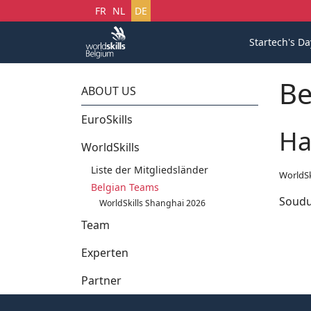
Sprache auswählen
FR
NL
DE
Startech's Da
Be
ABOUT US
EuroSkills
Ha
WorldSkills
Liste der Mitgliedsländer
WorldSk
Belgian Teams
Soud
WorldSkills Shanghai 2026
Team
Experten
Partner