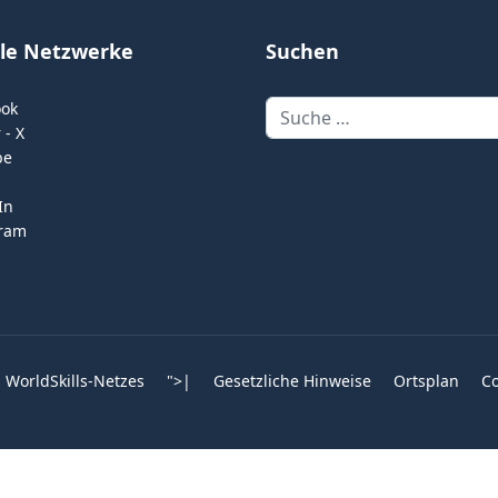
ale Netzwerke
Suchen
Suchen
ook
 - X
be
In
gram
 WorldSkills-Netzes
">
|
Gesetzliche Hinweise
Ortsplan
Co