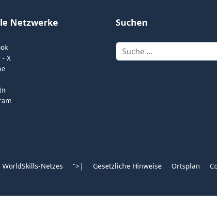
ale Netzwerke
Suchen
Suchen
ook
 - X
be
In
gram
 WorldSkills-Netzes
">
|
Gesetzliche Hinweise
Ortsplan
Co