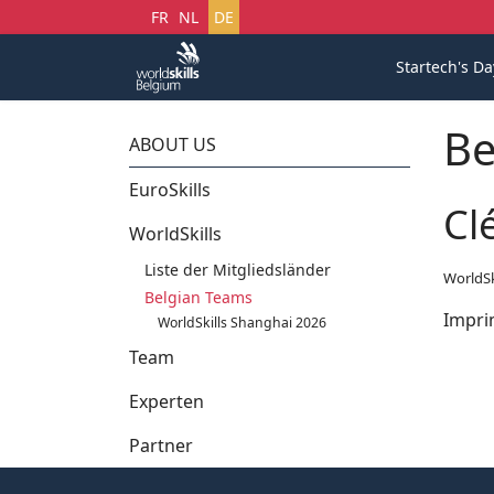
Sprache auswählen
FR
NL
DE
Startech's Da
Be
ABOUT US
EuroSkills
Cl
WorldSkills
Liste der Mitgliedsländer
WorldSk
Belgian Teams
Impri
WorldSkills Shanghai 2026
Team
Experten
Partner