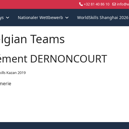
+32 81 40 86 10
info@wo
ys
Nationaler Wettbewerb
WorldSkills Shanghai 2026
lgian Teams
ément DERNONCOURT
ills Kazan 2019
merie