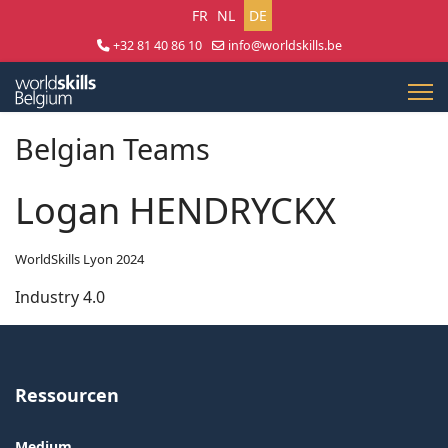
Sprache auswählen
FR
NL
DE
+32 81 40 86 10
info@worldskills.be
Lun - Jeu 8:30 - 17:00 | Ven 8:30 - 15:00
Belgian Teams
Logan HENDRYCKX
WorldSkills Lyon 2024
Industry 4.0
Ressourcen
Medium