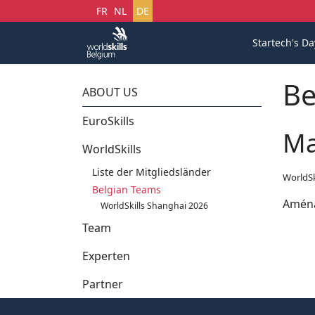
Sprache auswählen
FR
NL
DE
Startech's Da
Be
ABOUT US
EuroSkills
Ma
WorldSkills
Liste der Mitgliedsländer
WorldSk
Belgian Teams
Aména
WorldSkills Shanghai 2026
Team
Experten
Partner