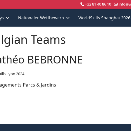
+32 81 40 86 10
info@wo
ys
Nationaler Wettbewerb
WorldSkills Shanghai 2026
lgian Teams
théo BEBRONNE
ills Lyon 2024
gements Parcs & Jardins