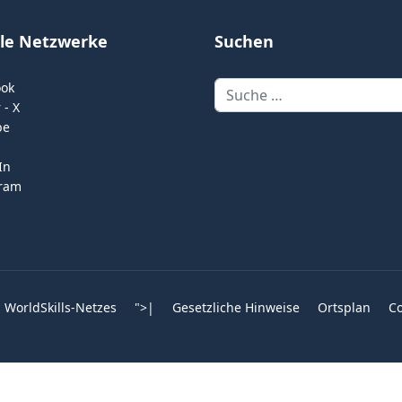
ale Netzwerke
Suchen
Suchen
ook
 - X
be
In
gram
 WorldSkills-Netzes
">
|
Gesetzliche Hinweise
Ortsplan
Co