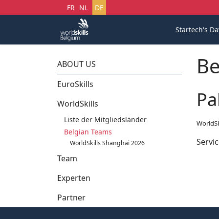
Sprache auswählen
FR
NL
DE
Startech's Da
Be
ABOUT US
EuroSkills
Pa
WorldSkills
Liste der Mitgliedsländer
WorldSk
Belgian Teams
Servic
WorldSkills Shanghai 2026
Team
Experten
Partner