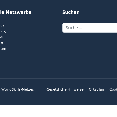
ale Netzwerke
Suchen
Suchen
ook
 - X
be
In
gram
 WorldSkills-Netzes
|
Gesetzliche Hinweise
Ortsplan
Coo