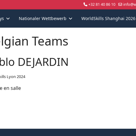
+32 81 40 86 10
info@wo
ys
Nationaler Wettbewerb
WorldSkills Shanghai 2026
lgian Teams
blo DEJARDIN
ills Lyon 2024
e en salle