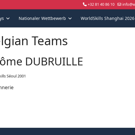
+32 81 40 86 10
info@wo
ys
Nationaler Wettbewerb
WorldSkills Shanghai 2026
lgian Teams
rôme DUBRUILLE
ills Séoul 2001
nerie