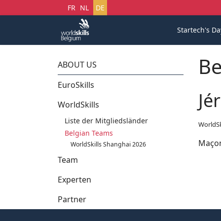
Sprache auswählen
FR
NL
DE
Startech's Da
Be
ABOUT US
EuroSkills
Jé
WorldSkills
Liste der Mitgliedsländer
WorldSk
Belgian Teams
Maçon
WorldSkills Shanghai 2026
Team
Experten
Partner