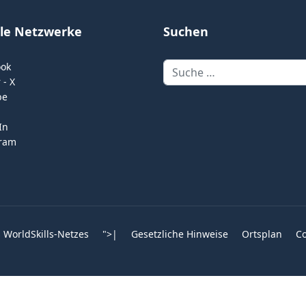
ale Netzwerke
Suchen
Suchen
ook
 - X
be
In
gram
 WorldSkills-Netzes
">
|
Gesetzliche Hinweise
Ortsplan
Co