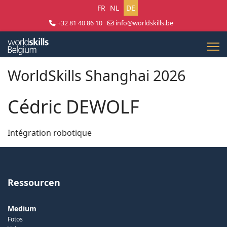
Sprache auswählen
FR
NL
DE
+32 81 40 86 10
info@worldskills.be
Lun - Jeu 8:30 - 17:00 | Ven 8:30 - 15:00
WorldSkills Shanghai 2026
Cédric DEWOLF
Intégration robotique
Ressourcen
Medium
Fotos