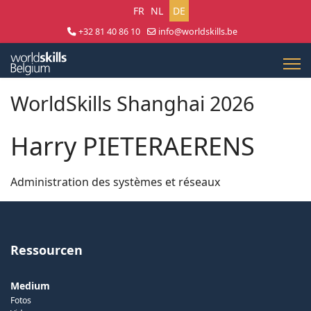
Sprache auswählen
FR
NL
DE
+32 81 40 86 10
info@worldskills.be
Lun - Jeu 8:30 - 17:00 | Ven 8:30 - 15:00
WorldSkills Shanghai 2026
Harry PIETERAERENS
Administration des systèmes et réseaux
Ressourcen
Medium
Fotos