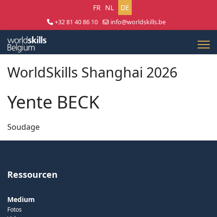
Sprache auswählen
FR
NL
DE
+32 81 40 86 10
info@worldskills.be
Lun - Jeu 8:30 - 17:00 | Ven 8:30 - 15:00
WorldSkills Shanghai 2026
Yente BECK
Soudage
Ressourcen
Medium
Fotos