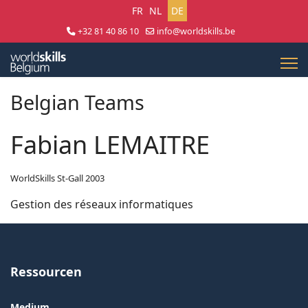
Sprache auswählen
FR
NL
DE
+32 81 40 86 10
info@worldskills.be
Lun - Jeu 8:30 - 17:00 | Ven 8:30 - 15:00
Belgian Teams
Fabian LEMAITRE
WorldSkills St-Gall 2003
Gestion des réseaux informatiques
Ressourcen
Medium