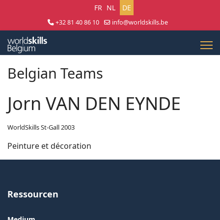
Sprache auswählen
FR
NL
DE
+32 81 40 86 10
info@worldskills.be
Lun - Jeu 8:30 - 17:00 | Ven 8:30 - 15:00
Belgian Teams
Jorn VAN DEN EYNDE
WorldSkills St-Gall 2003
Peinture et décoration
Ressourcen
Medium