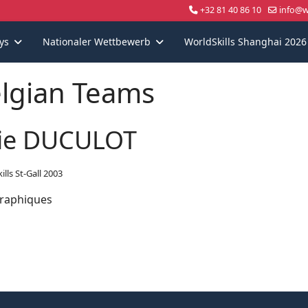
+32 81 40 86 10
info@wo
ys
Nationaler Wettbewerb
WorldSkills Shanghai 2026
lgian Teams
lie DUCULOT
lls St-Gall 2003
graphiques