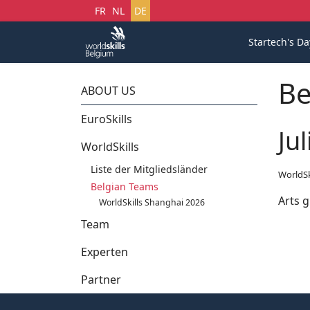
Sprache auswählen
FR
NL
DE
Startech's Da
Be
ABOUT US
EuroSkills
Ju
WorldSkills
Liste der Mitgliedsländer
WorldSki
Belgian Teams
Arts 
WorldSkills Shanghai 2026
Team
Experten
Partner