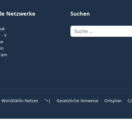
ale Netzwerke
Suchen
Suchen
ook
 - X
be
In
gram
 WorldSkills-Netzes
">
|
Gesetzliche Hinweise
Ortsplan
Co