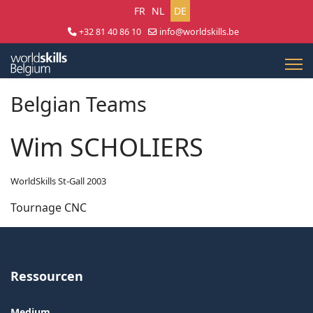
Sprache auswählen
FR
NL
DE
+32 81 40 86 10
info@worldskills.be
Lun - Jeu 8:30 - 17:00 | Ven 8:30 - 15:00
Belgian Teams
Wim SCHOLIERS
WorldSkills St-Gall 2003
Tournage CNC
Ressourcen
Medium