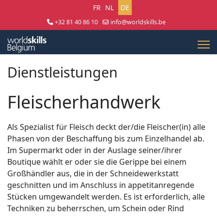
Sprache auswählen
FR
NL
DE
+32 81 40 86 10
info@worldskills.be
Lun - Jeu 8:30 - 17:00 | Ven 8:30 - 15:00
Dienstleistungen
Fleischerhandwerk
Als Spezialist für Fleisch deckt der/die Fleischer(in) alle
Phasen von der Beschaffung bis zum Einzelhandel ab.
Im Supermarkt oder in der Auslage seiner/ihrer
Boutique wählt er oder sie die Gerippe bei einem
Großhändler aus, die in der Schneidewerkstatt
geschnitten und im Anschluss in appetitanregende
Stücken umgewandelt werden. Es ist erforderlich, alle
Techniken zu beherrschen, um Schein oder Rind