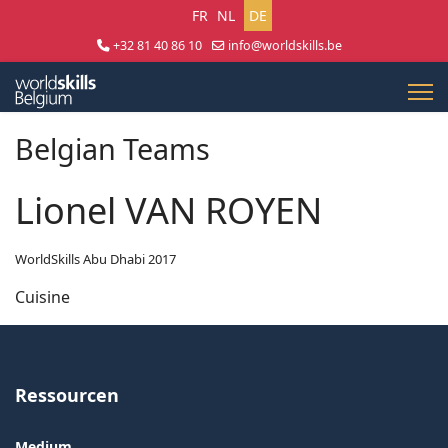
Sprache auswählen
FR
NL
DE
+32 81 40 86 10
info@worldskills.be
Lun - Jeu 8:30 - 17:00 | Ven 8:30 - 15:00
Belgian Teams
Lionel VAN ROYEN
WorldSkills Abu Dhabi 2017
Cuisine
Ressourcen
Medium