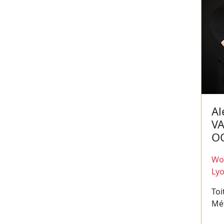
Al
V
O
Wor
Ly
Toi
Mét