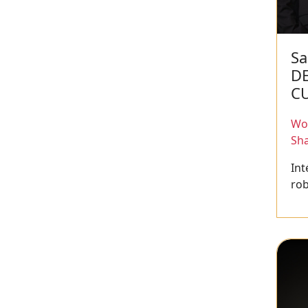
Sa
D
C
Wor
Sh
Int
ro