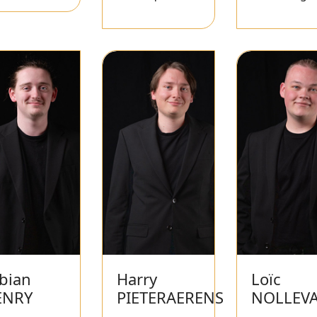
bian
Harry
Loïc
ENRY
PIETERAERENS
NOLLEV