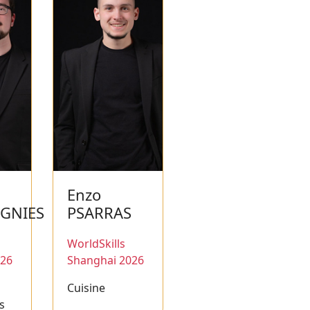
Enzo
GNIES
PSARRAS
WorldSkills
026
Shanghai 2026
Cuisine
s