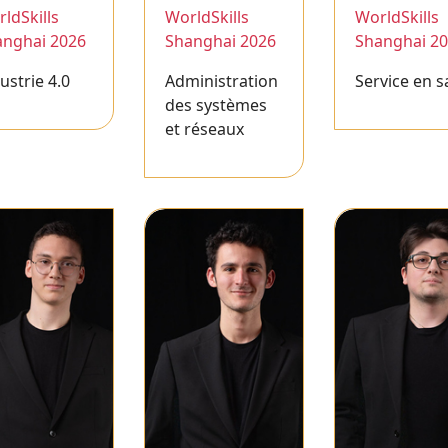
ldSkills
WorldSkills
WorldSkills
anghai 2026
Shanghai 2026
Shanghai 2
ustrie 4.0
Administration
Service en s
des systèmes
et réseaux