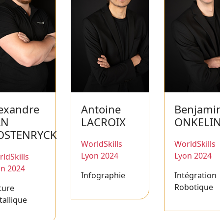
exandre
Antoine
Benjami
AN
LACROIX
ONKELI
OSTENRYCK
WorldSkills
WorldSkills
Lyon 2024
Lyon 2024
ldSkills
on 2024
Infographie
Intégration
Robotique
ture
allique