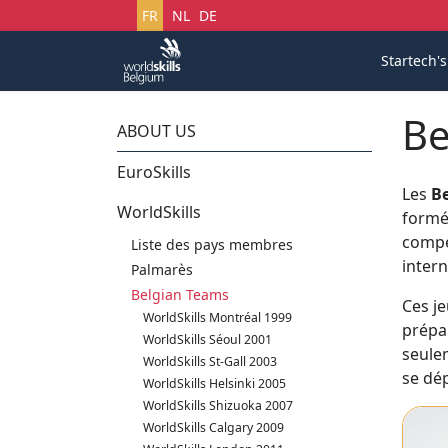
Sélectionnez votre langue
FR
NL
DE
Startech'
Be
ABOUT US
EuroSkills
Les
Be
WorldSkills
formé
compét
Liste des pays membres
inter
Palmarès
Belgian Teams
Ces j
WorldSkills Montréal 1999
prépa
WorldSkills Séoul 2001
seule
WorldSkills St-Gall 2003
se dép
WorldSkills Helsinki 2005
WorldSkills Shizuoka 2007
WorldSkills Calgary 2009