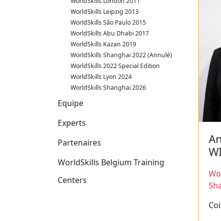
WorldSkills London 2011
WorldSkills Leipzig 2013
WorldSkills São Paulo 2015
WorldSkills Abu Dhabi 2017
WorldSkills Kazan 2019
WorldSkills Shanghai 2022 (Annulé)
WorldSkills 2022 Special Edition
WorldSkills Lyon 2024
WorldSkills Shanghai 2026
Equipe
Experts
A
Partenaires
W
WorldSkills Belgium Training
Wor
Centers
Sh
Coi