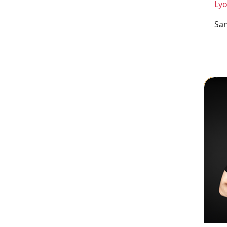
Ly
San