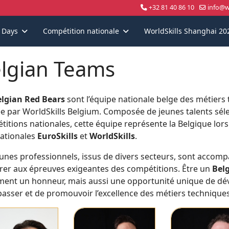
+32 81 40 86 10
info@wo
s Days
Compétition nationale
WorldSkills Shanghai 20
lgian Teams
lgian Red Bears
sont l’équipe nationale belge des métiers
e par WorldSkills Belgium. Composée de jeunes talents sélec
itions nationales, cette équipe représente la Belgique lor
nationales
EuroSkills
et
WorldSkills
.
eunes professionnels, issus de divers secteurs, sont accom
rer aux épreuves exigeantes des compétitions. Être un
Bel
ment un honneur, mais aussi une opportunité unique de dé
asser et de promouvoir l’excellence des métiers techniques à