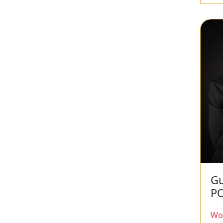
Gu
P
Wor