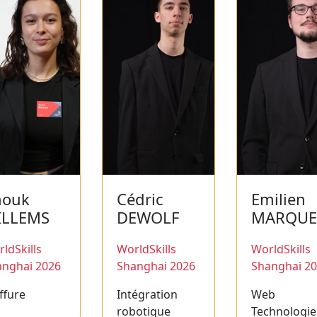
nouk
Cédric
Emilien
ILLEMS
DEWOLF
MARQUE
ldSkills
WorldSkills
WorldSkills
anghai 2026
Shanghai 2026
Shanghai 2
ffure
Intégration
Web
robotique
Technologie