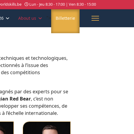
rldskills.be
Lun - Jeu 8:30 - 17:00 | Ven 8:30 - 15:00
">
26
About us
Billetterie
 techniques et technologiques,
tionnés à l’issue des
s des compétitions
pagnés par des experts pour se
gian Red Bear
, c’est non
velopper ses compétences, de
 l’échelle internationale.