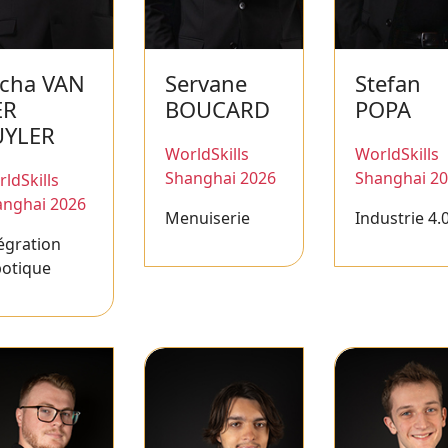
cha VAN
Servane
Stefan
ER
BOUCARD
POPA
UYLER
WorldSkills
WorldSkills
Shanghai 2026
Shanghai 2
ldSkills
anghai 2026
Menuiserie
Industrie 4.
égration
botique