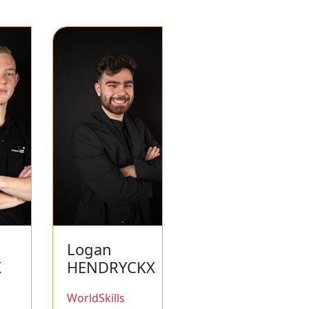
Logan
X
HENDRYCKX
WorldSkills