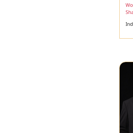
Wor
Sh
Ind