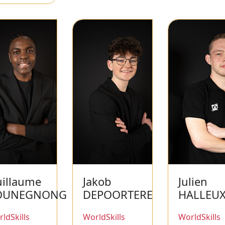
illaume
Jakob
Julien
OUNEGNONG
DEPOORTERE
HALLEU
ldSkills
WorldSkills
WorldSkills