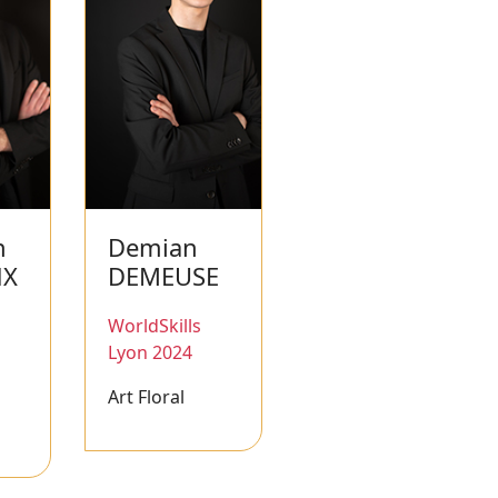
n
Demian
NX
DEMEUSE
WorldSkills
Lyon 2024
Art Floral