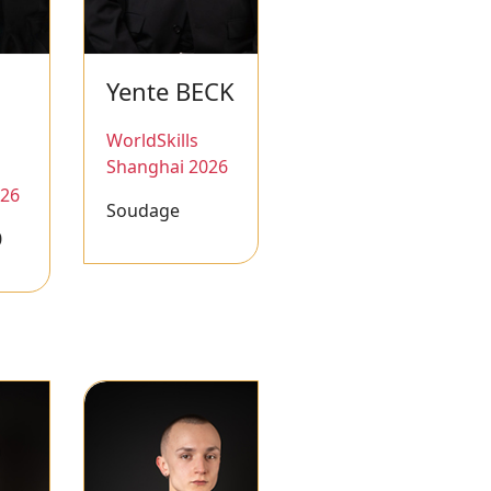
Yente BECK
WorldSkills
Shanghai 2026
026
Soudage
0