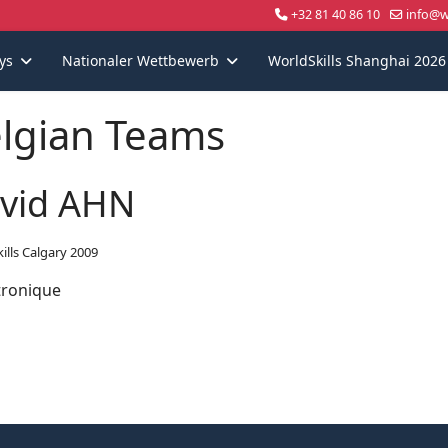
+32 81 40 86 10
info@wo
ys
Nationaler Wettbewerb
WorldSkills Shanghai 2026
lgian Teams
vid AHN
ills Calgary 2009
ronique