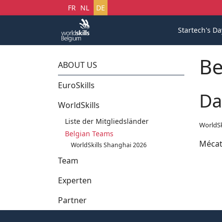
Sprache auswählen
FR
NL
DE
Startech's Da
Be
ABOUT US
EuroSkills
Da
WorldSkills
Liste der Mitgliedsländer
WorldSk
Belgian Teams
Mécat
WorldSkills Shanghai 2026
Team
Experten
Partner