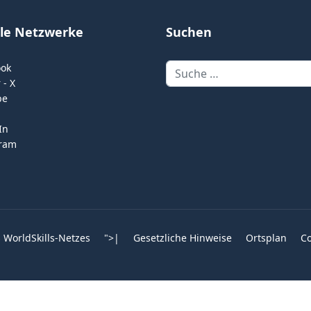
ale Netzwerke
Suchen
Suchen
ook
 - X
be
In
gram
 WorldSkills-Netzes
">
|
Gesetzliche Hinweise
Ortsplan
Co