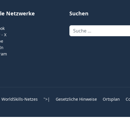
ale Netzwerke
Suchen
Suchen
ook
 - X
be
In
gram
 WorldSkills-Netzes
">
|
Gesetzliche Hinweise
Ortsplan
Co