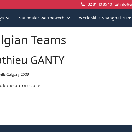
+32 81 40 86 10
info@wo
ys
Nationaler Wettbewerb
WorldSkills Shanghai 2026
lgian Teams
thieu GANTY
ills Calgary 2009
ologie automobile