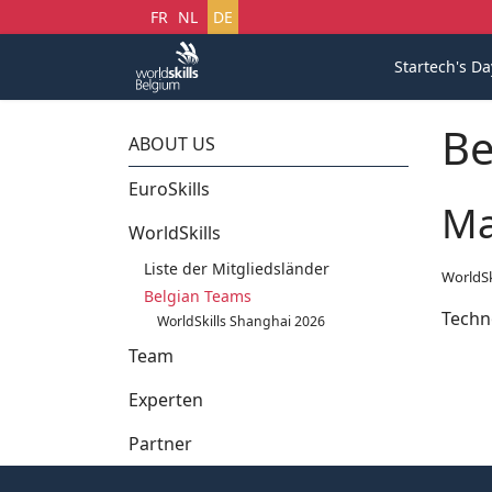
Sprache auswählen
FR
NL
DE
Startech's Da
Be
ABOUT US
EuroSkills
Ma
WorldSkills
Liste der Mitgliedsländer
WorldSk
Belgian Teams
Techn
WorldSkills Shanghai 2026
Team
Experten
Partner