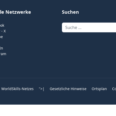
ale Netzwerke
Suchen
Suchen
ook
 - X
be
In
gram
 WorldSkills-Netzes
">
|
Gesetzliche Hinweise
Ortsplan
Co