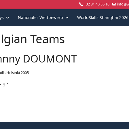
+32 81 40 86 10
info@wo
ys
Nationaler Wettbewerb
WorldSkills Shanghai 2026
lgian Teams
hnny DOUMONT
ills Helsinki 2005
lage