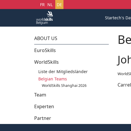
Sprache auswählen
FR
NL
DE
Startech's Da
Be
ABOUT US
EuroSkills
Jo
WorldSkills
Liste der Mitgliedsländer
WorldSk
Belgian Teams
Carre
WorldSkills Shanghai 2026
Team
Experten
Partner