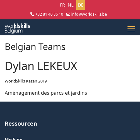
Sprache auswählen
FR
NL
DE
+32 81 40 86 10
info@worldskills.be
Lun - Jeu 8:30 - 17:00 | Ven 8:30 - 15:00
Belgian Teams
Dylan LEKEUX
WorldSkills Kazan 2019
Aménagement des parcs et jardins
Ressourcen
Medium