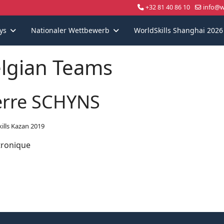
+32 81 40 86 10
info@wo
ys
Nationaler Wettbewerb
WorldSkills Shanghai 2026
lgian Teams
erre SCHYNS
ills Kazan 2019
ronique