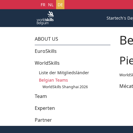
Sprache auswählen
FR
NL
DE
Startech's Da
Be
ABOUT US
EuroSkills
Pi
WorldSkills
Liste der Mitgliedsländer
WorldSk
Belgian Teams
Mécat
WorldSkills Shanghai 2026
Team
Experten
Partner