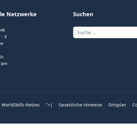
ale Netzwerke
Suchen
Suchen
ook
 - X
be
In
gram
 WorldSkills-Netzes
">
|
Gesetzliche Hinweise
Ortsplan
Co