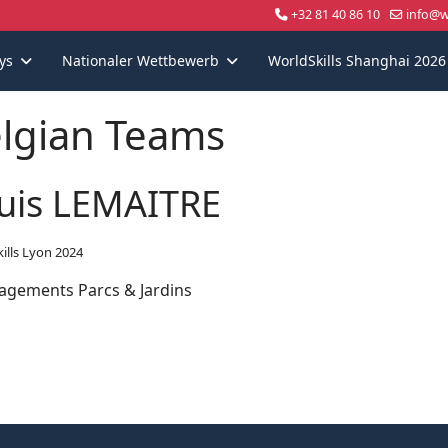
+32 81 40 86 10
info@wo
ys
Nationaler Wettbewerb
WorldSkills Shanghai 2026
lgian Teams
uis LEMAITRE
ills Lyon 2024
gements Parcs & Jardins