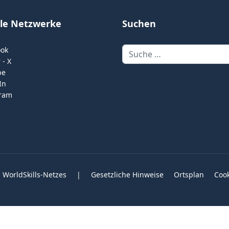
ale Netzwerke
Suchen
Suchen
ook
 - X
be
In
gram
 WorldSkills-Netzes
|
Gesetzliche Hinweise
Ortsplan
Coo