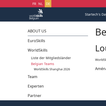
Sprache auswählen
FR
NL
DE
Startech's Da
Be
ABOUT US
EuroSkills
Lo
WorldSkills
Liste der Mitgliedsländer
WorldSk
Belgian Teams
Aména
WorldSkills Shanghai 2026
Team
Experten
Partner