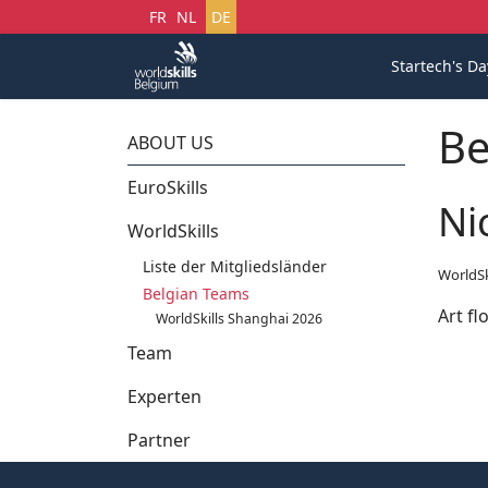
Sprache auswählen
FR
NL
DE
Startech's Da
Be
ABOUT US
EuroSkills
Ni
WorldSkills
Liste der Mitgliedsländer
WorldSk
Belgian Teams
Art fl
WorldSkills Shanghai 2026
Team
Experten
Partner