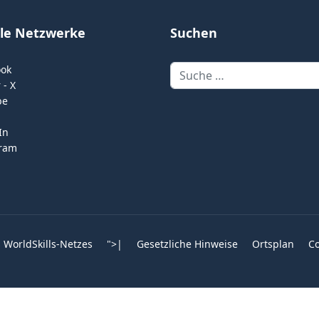
ale Netzwerke
Suchen
Suchen
ook
 - X
be
In
gram
 WorldSkills-Netzes
">
|
Gesetzliche Hinweise
Ortsplan
Co