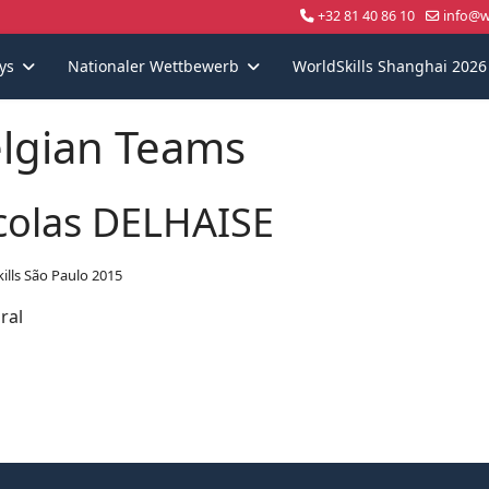
+32 81 40 86 10
info@wo
ys
Nationaler Wettbewerb
WorldSkills Shanghai 2026
lgian Teams
colas DELHAISE
ills São Paulo 2015
oral