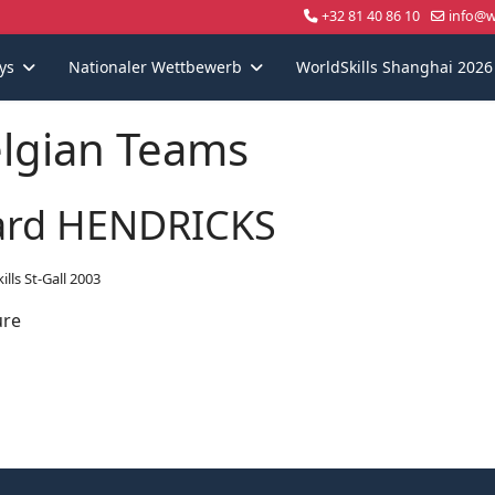
+32 81 40 86 10
info@wo
ys
Nationaler Wettbewerb
WorldSkills Shanghai 2026
lgian Teams
rd HENDRICKS
lls St-Gall 2003
ure