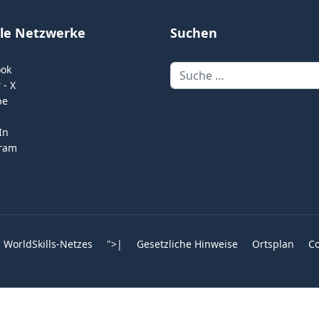
ale Netzwerke
Suchen
Suchen
ook
 - X
be
In
gram
 WorldSkills-Netzes
">
|
Gesetzliche Hinweise
Ortsplan
Co