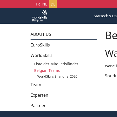
Sprache auswählen
FR
NL
DE
Startech's Da
Be
ABOUT US
EuroSkills
Wa
WorldSkills
Liste der Mitgliedsländer
WorldSki
Belgian Teams
Soud
WorldSkills Shanghai 2026
Team
Experten
Partner