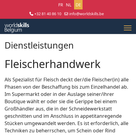
Sprache auswählen
FR
NL
DE
+32 81 40 86 10
info@worldskills.be
Lun - Jeu 8:30 - 17:00 | Ven 8:30 - 15:00
Dienstleistungen
Fleischerhandwerk
Als Spezialist für Fleisch deckt der/die Fleischer(in) alle
Phasen von der Beschaffung bis zum Einzelhandel ab.
Im Supermarkt oder in der Auslage seiner/ihrer
Boutique wählt er oder sie die Gerippe bei einem
Großhändler aus, die in der Schneidewerkstatt
geschnitten und im Anschluss in appetitanregende
Stücken umgewandelt werden. Es ist erforderlich, alle
Techniken zu beherrschen, um Schein oder Rind