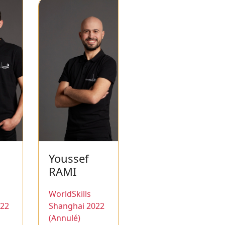
Youssef
RAMI
WorldSkills
022
Shanghai 2022
(Annulé)