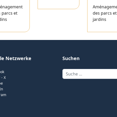
énagement
Aménageme
 parcs et
des parcs et
dins
jardins
ale Netzwerke
Suchen
Suchen
ook
 - X
be
In
gram