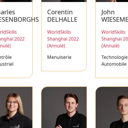
arles
Corentin
John
IESENBORGHS
DELHALLE
WIESEM
ldSkills
WorldSkills
WorldSkills
anghai 2022
Shanghai 2022
Shanghai 2
nulé)
(Annulé)
(Annulé)
trôle
Menuiserie
Technologie
ustriel
Automobile