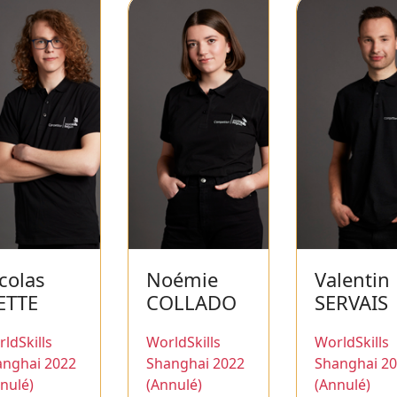
colas
Noémie
Valentin
ETTE
COLLADO
SERVAIS
ldSkills
WorldSkills
WorldSkills
anghai 2022
Shanghai 2022
Shanghai 2
nulé)
(Annulé)
(Annulé)