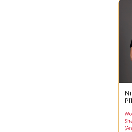
Ni
PI
Wor
Sh
(An