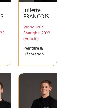
Juliette
ES
FRANCOIS
WorldSkills
022
Shanghai 2022
(Annulé)
Peinture &
Décoration