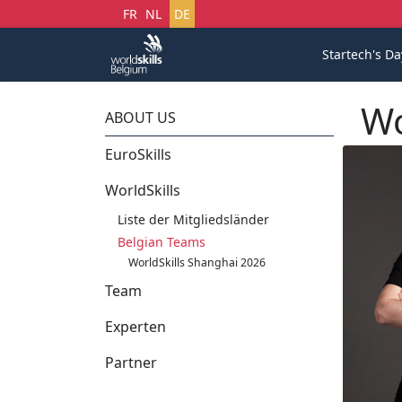
Sprache auswählen
FR
NL
DE
Startech's Da
Wo
ABOUT US
EuroSkills
WorldSkills
Liste der Mitgliedsländer
Belgian Teams
WorldSkills Shanghai 2026
Team
Experten
Partner