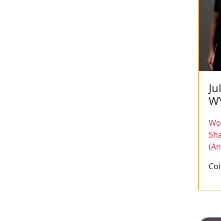
Ju
W
Wor
Sh
(An
Coi