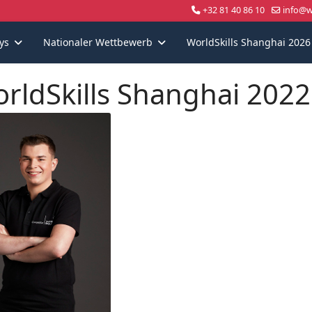
+32 81 40 86 10
info@wo
ys
Nationaler Wettbewerb
WorldSkills Shanghai 2026
rldSkills Shanghai 2022