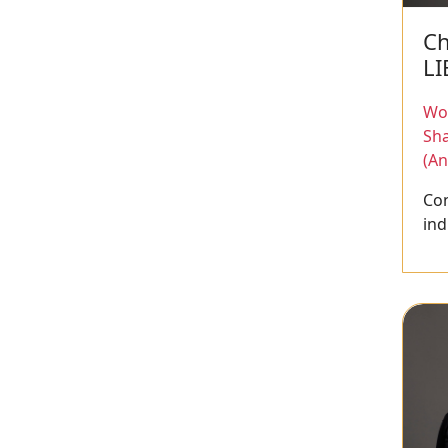
Ch
L
Wor
Sh
(An
Con
ind