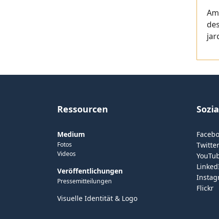
Am
des
jar
Ressourcen
Sozi
Medium
Faceb
Fotos
Twitter
Videos
YouTu
Linked
Veröffentlichungen
Insta
Pressemitteilungen
Flickr
Visuelle Identität & Logo