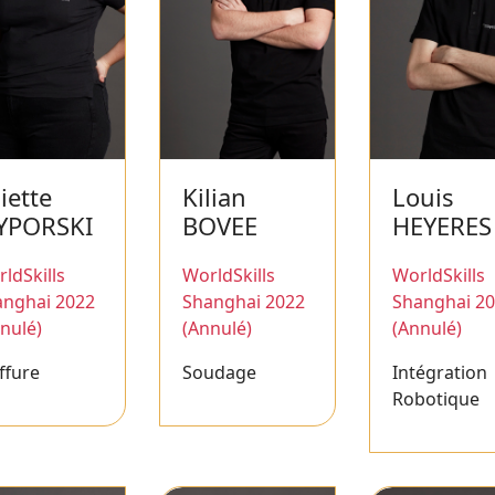
liette
Kilian
Louis
YPORSKI
BOVEE
HEYERES
ldSkills
WorldSkills
WorldSkills
anghai 2022
Shanghai 2022
Shanghai 2
nulé)
(Annulé)
(Annulé)
ffure
Soudage
Intégration
Robotique