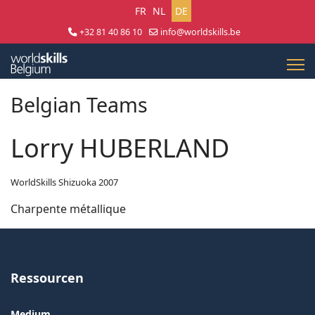
Sprache auswählen
FR
NL
DE
+32 81 40 86 10
info@worldskills.be
Lun - Jeu 8:30 - 17:00 | Ven 8:30 - 15:00
Belgian Teams
Lorry HUBERLAND
WorldSkills Shizuoka 2007
Charpente métallique
Ressourcen
Medium