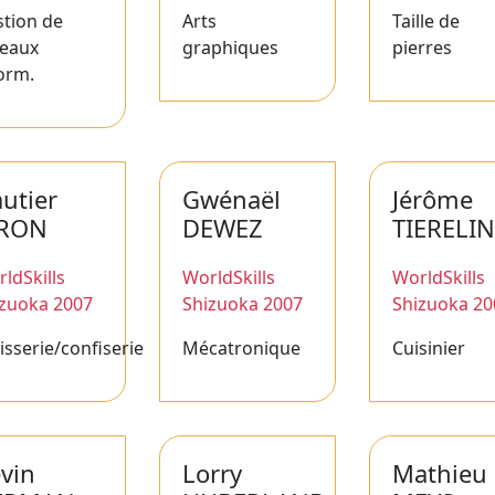
tion de
Arts
Taille de
seaux
graphiques
pierres
orm.
utier
Gwénaël
Jérôme
IRON
DEWEZ
TIERELI
ldSkills
WorldSkills
WorldSkills
izuoka 2007
Shizuoka 2007
Shizuoka 20
isserie/confiserie
Mécatronique
Cuisinier
vin
Lorry
Mathieu