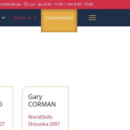
rldskills.be
Lun - Jeu 8:30 - 17:00 | Ven 8:30 - 15:00
About us
Kartenverkauf
Gary
D
CORMAN
WorldSkills
07
Shizuoka 2007