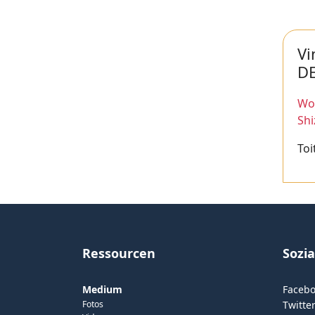
Vi
D
Wor
Sh
Toi
Ressourcen
Sozi
Medium
Faceb
Fotos
Twitter