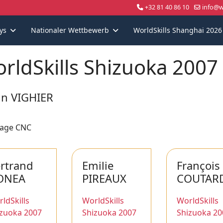
+32 81 40 86 10
info@wo
ys
Nationaler Wettbewerb
WorldSkills Shanghai 2026
rldSkills Shizuoka 2007
in VIGHIER
age CNC
rtrand
Emilie
François
ONEA
PIREAUX
COUTAR
ldSkills
WorldSkills
WorldSkills
izuoka 2007
Shizuoka 2007
Shizuoka 20