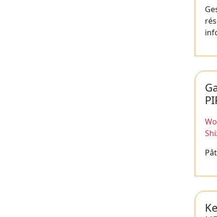
Ges
ré
inf
Ga
P
Wor
Sh
Pât
Ke