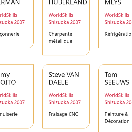
ERMAN
HUBERLAND
MEYS
ldSkills
WorldSkills
WorldSkills
izuoka 2007
Shizuoka 2007
Shizuoka 20
çonnerie
Charpente
Réfrigérati
métallique
émy
Steve VAN
Tom
ROÏTO
DAELE
SEEUWS
ldSkills
WorldSkills
WorldSkills
izuoka 2007
Shizuoka 2007
Shizuoka 20
nuiserie
Fraisage CNC
Peinture &
Décoration