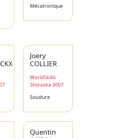
Mécatronique
Joery
NCKX
COLLIER
WorldSkills
07
Shizuoka 2007
Soudure
Quentin