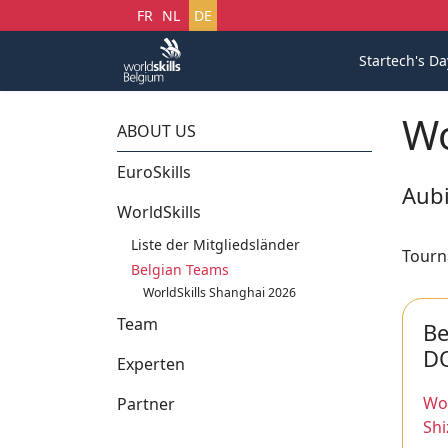
Sprache auswählen
FR
NL
DE
Startech's Da
Wo
ABOUT US
EuroSkills
Aub
WorldSkills
Liste der Mitgliedsländer
Tourn
Belgian Teams
WorldSkills Shanghai 2026
Team
Be
D
Experten
Wor
Partner
Sh