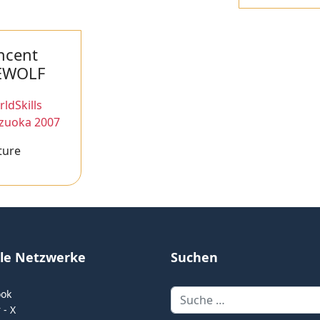
ncent
EWOLF
ldSkills
izuoka 2007
ture
ale Netzwerke
Suchen
Suchen
ook
 - X