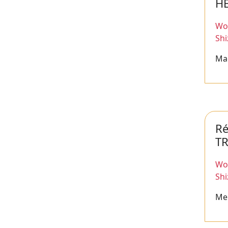
H
Wor
Sh
Ma
R
T
Wor
Sh
Me