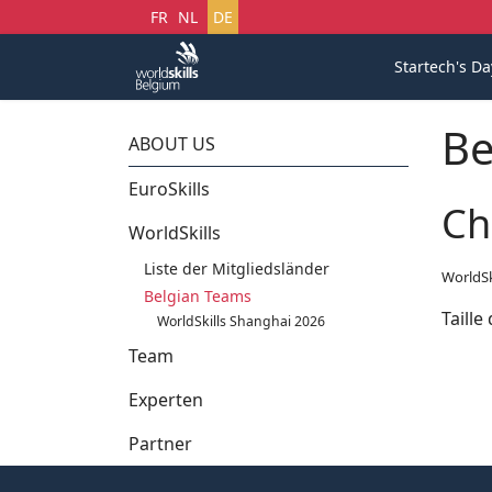
Sprache auswählen
FR
NL
DE
Startech's Da
Be
ABOUT US
EuroSkills
Ch
WorldSkills
Liste der Mitgliedsländer
WorldSk
Belgian Teams
Taille
WorldSkills Shanghai 2026
Team
Experten
Partner