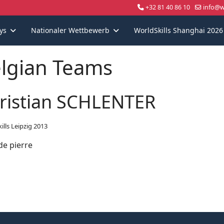
+32 81 40 86 10
info@wo
ys
Nationaler Wettbewerb
WorldSkills Shanghai 2026
lgian Teams
ristian SCHLENTER
ills Leipzig 2013
 de pierre