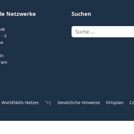
ale Netzwerke
Suchen
Suchen
ook
 - X
be
In
gram
 WorldSkills-Netzes
">
|
Gesetzliche Hinweise
Ortsplan
Co