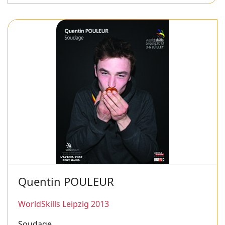
Quentin POULEUR
WorldSkills Leipzig 2013
Soudage